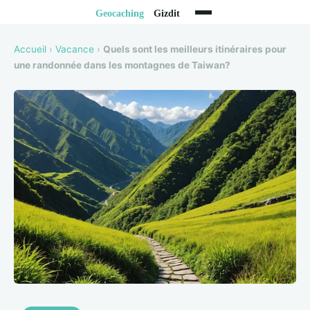
Accueil
›
Vacance
›
Quels sont les meilleurs itinéraires pour
une randonnée dans les montagnes de Taiwan?