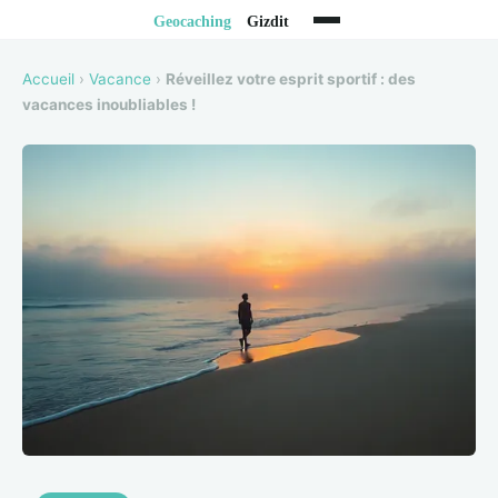
Accueil
›
Vacance
›
Réveillez votre esprit sportif : des
vacances inoubliables !