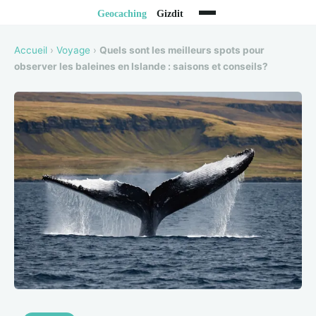
Accueil
›
Voyage
›
Quels sont les meilleurs spots pour
observer les baleines en Islande : saisons et conseils?